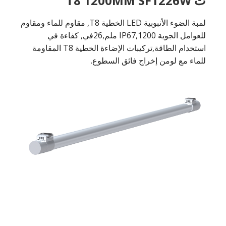
ث T8 1200MM SF1226W
لمبة الضوء الأنبوبية LED الخطية T8, مقاوم للماء ومقاوم
للعوامل الجوية IP67,1200 ملم,26في, كفاءة في
استخدام الطاقة,تركيبات الإضاءة الخطية T8 المقاومة
للماء مع لومن إخراج فائق السطوع.