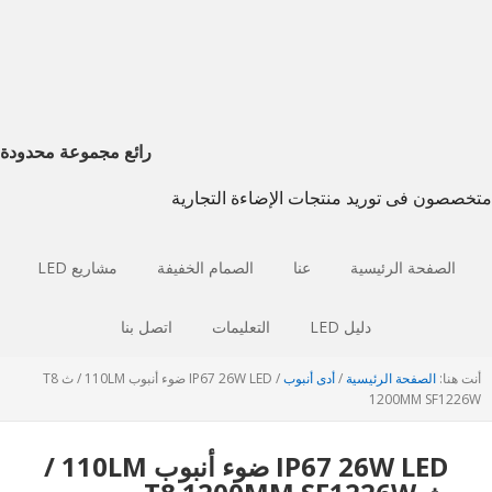
انتقل
انتقل
إذهب
إلى
إلى
إلى
التصفح
الشريط
المحتوى
الجانبي
الرئيسي
الرئيسي
الرئيسي
رائع مجموعة محدودة
متخصصون فى توريد منتجات الإضاءة التجارية
الصفحة الرئيسية
عنا
الصمام الخفيفة
مشاريع LED
دليل LED
التعليمات
اتصل بنا
أنت هنا:
الصفحة الرئيسية
/
أدى أنبوب
/
IP67 26W LED ضوء أنبوب 110LM / ث T8
1200MM SF1226W
IP67 26W LED ضوء أنبوب 110LM /