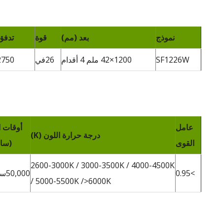
نموذج
بعد (مم)
قوة
تدفق 
SF1226W
1200×42 ملم 4 أقدام
26في
2750
عامل
أوقات ا
درجة حرارة اللون (K)
القوى
(سا
2600-3000K / 3000-3500K / 4000-4500K
>0.95
50,000ساعات
/ 5000-5500K />6000K