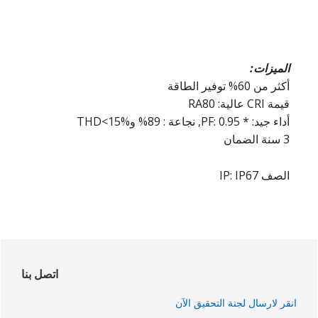
الميزات:
أكثر من 60% توفير الطاقة
قيمة CRI عالية: RA80
أداء جيد: * PF: 0.95, نجاعة : 89% وTHD<15%
3 سنة الضمان
الصف IP: IP67
لشريط
لجانبي
اتصل بنا
لرئيسي
انقر لارسال لجنة التحقيق الآن