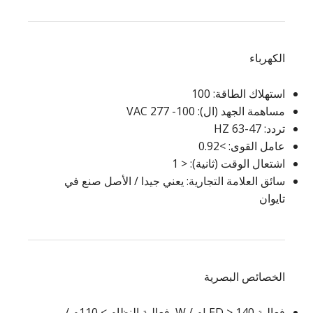
الكهرباء
استهلاك الطاقة: 100
مساهمة الجهد (ال): 100- 277 VAC
تردد: 47-63 HZ
عامل القوى: >0.92
اشتعال الوقت (ثانية): < 1
سائق العلامة التجارية: يعني جيدا / الأصل صنع في
تايوان
الخصائص البصرية
فعالية LED > 140م / W, فعالية النظام > 110م /