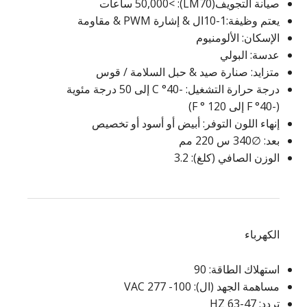
صيانة التجويف(LM70): >50,000 ساعات
يعتم وظيفة:1-10ال & إشارة PWM & مقاومة
الإسكان: الألومنيوم
عدسة: البولي
متزايد: صنارة صيد & حبل السلامة / قوس
درجة حرارة التشغيل: -40° C إلى 50 درجة مئوية
(-40° F إلى 120 ° F)
إنهاء اللون التوفر: أبيض أو أسود أو تخصيص
بعد: ∅340 س 220 مم
الوزن الصافي (كلغ): 3.2
الكهرباء
استهلاك الطاقة: 90
مساهمة الجهد (ال): 100- 277 VAC
تردد: 47-63 HZ