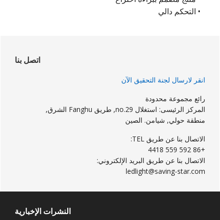
• التحكم دالي
لشريط
لجانبي
اتصل بنا
لرئيسي
انقر لارسال لجنة التحقيق الآن
رائع مجموعة محدودة
المركز الرئيسى: استغلال no.29, طريق Fanghu الشرق,
منطقة حولي, شيامن. الصين
الاتصال بنا عن طريق TEL:
+86 592 559 4418
الاتصال بنا عن طريق البريد الإلكتروني:
ledlight@saving-star.com
النشرات الإخبارية