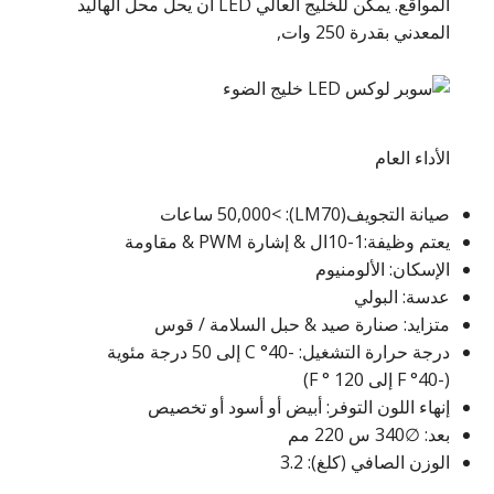
المواقع. يمكن للخليج العالي LED أن يحل محل الهاليد
المعدني بقدرة 250 وات,
الأداء العام
صيانة التجويف(LM70): >50,000 ساعات
يعتم وظيفة:1-10ال & إشارة PWM & مقاومة
الإسكان: الألومنيوم
عدسة: البولي
متزايد: صنارة صيد & حبل السلامة / قوس
درجة حرارة التشغيل: -40° C إلى 50 درجة مئوية
(-40° F إلى 120 ° F)
إنهاء اللون التوفر: أبيض أو أسود أو تخصيص
بعد: ∅340 س 220 مم
الوزن الصافي (كلغ): 3.2