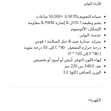
الأداء العام
صيانة التجويف(LM70): >50,000 ساعات
يعتم وظيفة:1-10ال & إشارة PWM & مقاومة
الإسكان: الألومنيوم
عدسة: البولي
متزايد: صنارة صيد & حبل السلامة / قوس
درجة حرارة التشغيل: -40° C إلى 50 درجة مئوية
(-40° F إلى 120 ° F)
إنهاء اللون التوفر: أبيض أو أسود أو تخصيص
بعد: ∅340 س 220 مم
الوزن الصافي (كلغ): 3.2
الكهرباء