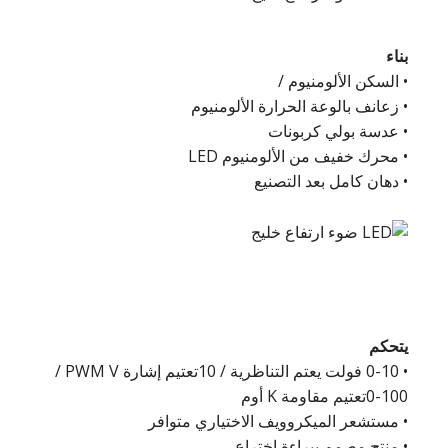
بناء
• السكن الألومنيوم /
• زعانف بالوعة الحرارة الألومنيوم
• عدسة بولي كربونات
• محرك خفيف من الألومنيوم LED
• دهان كامل بعد التصنيع
يتحكم
• 0-10 فولت يعتم التناظرية / 10تعتيم إشارة PWM V /
0-100تعتيم مقاومة K أوم
• مستشعر الميكروويف الاختياري متوافر
• منتج مصمم ببراءة اختراع