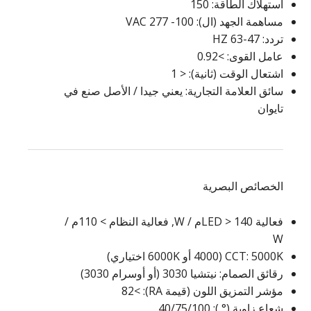
استهلاك الطاقة: 150
مساهمة الجهد (ال): 100- 277 VAC
تردد: 47-63 HZ
عامل القوى: >0.92
اشتعال الوقت (ثانية): < 1
سائق العلامة التجارية: يعني جيدا / الأصل صنع في
تايوان
الخصائص البصرية
فعالية LED > 140م / W, فعالية النظام > 110م /
W
CCT: 5000K (4000 أو 6000K اختياري)
رقائق الصمام: نيتشيا 3030 (أو أوسرام 3030)
مؤشر التمزيق اللون (قيمة RA): >82
شعاع زاوية (° ): 40/75/100