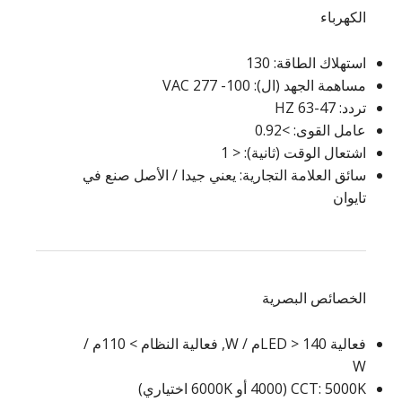
الكهرباء
استهلاك الطاقة: 130
مساهمة الجهد (ال): 100- 277 VAC
تردد: 47-63 HZ
عامل القوى: >0.92
اشتعال الوقت (ثانية): < 1
سائق العلامة التجارية: يعني جيدا / الأصل صنع في
تايوان
الخصائص البصرية
فعالية LED > 140م / W, فعالية النظام > 110م /
W
CCT: 5000K (4000 أو 6000K اختياري)