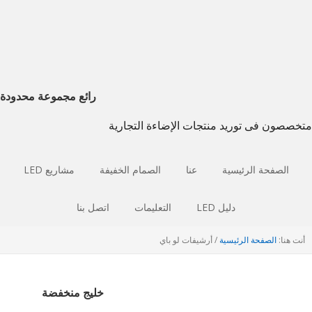
انتقل
انتقل
إذهب
إلى
إلى
إلى
التصفح
الشريط
المحتوى
الجانبي
الرئيسي
الرئيسي
الرئيسي
رائع مجموعة محدودة
متخصصون فى توريد منتجات الإضاءة التجارية
الصفحة الرئيسية
عنا
الصمام الخفيفة
مشاريع LED
دليل LED
التعليمات
اتصل بنا
أنت هنا:
الصفحة الرئيسية
/
أرشيفات لو باي
خليج منخفضة