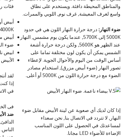
والمناطق المحيطة دافئة. ويستخدم على نطاق
فئات رئ
واسع لغرف المعيشة, غرف نوم, اللوبي والممرات.
ضوء النهار:
درجة حرارة النهار اللون هي في حدود
4000K
5000K إلى 5700K, عندما يكون يوم مشمس, النهار
أبيض محايد: 200K
عند الظهر هو 5600K, ولكن درجة حرارة أشعة
ضوء النهار ال
الشمس يمكن أن يكون لون مختلفة تماما على
ابيض ناصع: 6000K
أساس الوقت من اليوم والأحوال الجوية. لإعطاء
الأبيض مع 
تصور النهار (ضوء أبيض مزرق), استخدام مصادر
الضوء مع درجة حرارة اللون من 5000K أو أعلى.
إذا كنت
في الاتص
فى الخت
إذا كان لديك أي صعوبة عن لينة الأبيض مقابل ضوء
ضد الأب
النهار, لا تتردد في الاتصال بنا, نحن سعداء
الدافئ,
لمساعدتك في الحصول على اللون المناسب
الناس. ي
الإضاءة للأضواء LED مجانا.
عندما ند