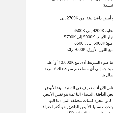
يسية:
أبيض أو أبيض دافئ لينة, من 2700K إلى
4 إلى 4500K
أبيض:5000K إلى 5700K
 إلى 6500K
اللون الأزرق: 7000K زائد
لقد أنتجنا ضوء الشريط أدى مع 10،000K أو أعلى,
 بحاجة إلى أي مساعدة, من فضلك لا تتردد
ال بنا.
ام, الآن أنت تعرف في التقنية,
لينة الأبيض
يض الدافئة
, البيضاء الناعمة هو نفس الأبيض
 كانوا مجرد كلمات مختلفة التي دعا اليها
تحدث نسبيا, الأبيض الدافئ يبدو أكثر احترافا
عو الناس لون الإضاءة LED.