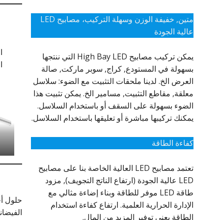
متين, خفيفة الوزن وسهلة التركيب، مصابيح LED
عالية الجودة
ا
يمكن تركيب مصابيح High Bay LED التي ننتجها
ا
بسهولة في المستودع, كراج, سوبر ماركت, صالة
العرض الخ. لدينا ملحقات التثبيت مع الضوء: سلاسل
معلقة, مقاطع التثبيت, مسامير الخ. يمكن تثبيت هذا
الضوء بسهولة على السقف أو باستخدام السلاسل.
يمكنك تركيبها مباشرة أو تعليقها باستخدام السلاسل.
كفاءة الطاقة
تعتمد مصابيح LED العالية الخاصة بنا على مصابيح
LED عالية الجودة (ارتفاع الناتج التجويف), مزود
طاقة LED موفر للطاقة وبناء إضاءة مثالي مع
الإدارة الحرارية العلمية. ارتفاع كفاءة استخدام
الفيضانا
الطاقة يعني توفير المزيد من المال.