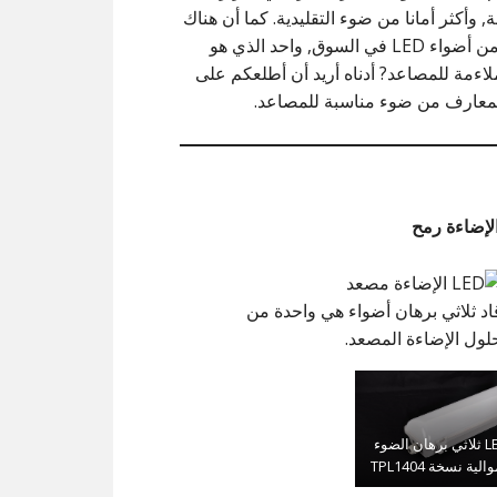
 وأكثر أمانا من ضوء التقليدية. كما أن هناك
الآلاف من أضواء LED في السوق, واحد الذي هو
ملاءمة للمصاعد? أدناه أريد أن أطلعكم على
معارف من ضوء مناسبة للمصاعد.
لإضاءة رمح
اد ثلاثي برهان أضواء هي واحدة من
لول الإضاءة المصعد.
LED ثلاثي برهان الضوء
الية نسخة TPL1404