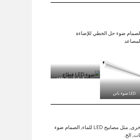
لصمام ضوء حل الخطي للإضاءة
لمصاعد
جميع أنواع أضواء LED
قطاع
LED ضوء باتن
حلول أخرى, مثل مصابيح LED للماء, الصمام ضوء
ت, الخ.