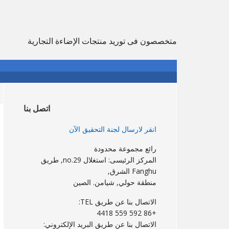
انتقل
انتقل
إذهب
إلى
إلى
إلى
التصفح
الشريط
المحتوى
متخصصون فى توريد منتجات الإضاءة التجارية
الجانبي
الرئيسي
الرئيسي
الرئيسي
الشريط
الجانبي
اتصل بنا
الرئيسي
انقر لارسال لجنة التحقيق الآن
رائع مجموعة محدودة
المركز الرئيسى: استغلال no.29, طريق
Fanghu الشرق,
منطقة حولي, شيامن. الصين
الاتصال بنا عن طريق TEL:
+86 592 559 4418
الاتصال بنا عن طريق البريد الإلكتروني: