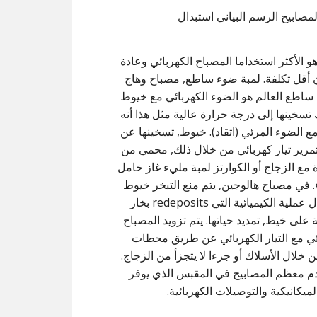
و الأكثر استخداما المصباح الكهربائي وعادة
 أقل تكلفة. لمبة ضوء ساطع, مصباح وهاج
ساطع العالم هو الضوء الكهربائي مع خيوط
 تسخينها إلى درجة حرارة عالية مثل هذا أنه
 الضوء المرئي (اتقاد). خيوط, تسخينها عن
رير تيار كهربائي من خلال ذلك, محمي من
 مع الزجاج أو الكوارتز لمبة مليء غاز خامل
ء. في مصباح هالوجين, يتم منع التبخر خيوط
من خلال عملية الكيميائية التي redeposits بخار
ة على خيط, تمديد حياتها. يتم تزويد المصباح
ئي مع التيار الكهربائي عن طريق محطات
ن خلال الأسلاك أو جزءا لا يتجزأ من الزجاج.
م معظم المصابيح في المقبس الذي يوفر
ميكانيكية والتوصيلات الكهربائية.