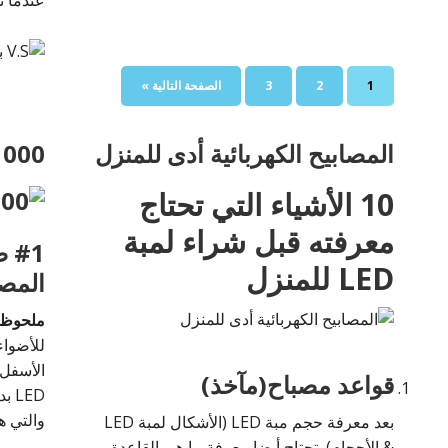
صفحة
صفحة
صفحة
اذهب
1
2
3
الصفحة التالية »
إلى
المصابيح الكهربائية أدى للمنزل
1000 مصاب
10 الأشياء التي تحتاج
معرفته قبل شراء لمبة
LED للمنزل
المصا
ملحوظة
للأضواء
الأسفل 
قواعد مصباح(مآخذ)
LED
والتي ه
بعد معرفة حجم مبة LED (الأشكال لمبة LED
& الأحجام), تحتاج أيضا معرفة ما هي القاعدة