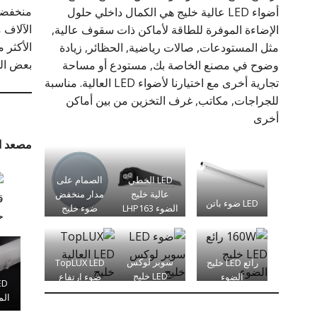
منخفضة,
أضواء LED عالية خليج هي الكمال داخلي حلول
الإضاءة الموفرة للطاقة لأماكن ذات سقوف عالية,
الأكثر 
مثل المستودعات, صالات رياضية, الحظائر, زيادة
بعض ال
وضوح في مصنع الخاصة بك, مستودع أو مساحة
تجارية أخرى مع اختيارنا لأضواء LED العالية. مناسبة
للجراجات, مكاتب, غرف التخزين من بين أماكن
أخرى
مصعد ا
LED الخطي
الصمام على
عالية خليج
مدار منخفض
ق
LED ضوء باتن
الضوء LHP163
ضوء خليج
ح
سلسلة
رائع LED خليج
سوبر لوكس
TopLUX LED
الضوء
LED خليج
ضوء ارتفاع
الضوء
خليج
المو