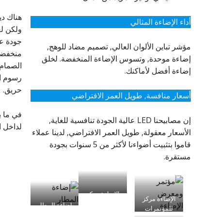
أداء الإضاءة المثالي
ولكن لغ
مؤشر تباين الألوان العالي, تصميم مضاد للوهج,
منخفضة,
إضاءة موحدة, وتسوس الإضاءة المنخفضة. لخلق
الصمام 
إضاءة أفضل لأماكنك.
رسوم ال
حريق.
أسعار منافسة, طويل العمر الافتراضي
في ما 
إن مصابيحنا LED عالية الجودة تنافسية للغاية,
لداخل ا
الأسعار معقولة, طويل العمر الافتراضي, لدينا عملاء
قاموا بتثبيت أضواءنا لأكثر من 5 سنوات بجودة
مستقرة.
الإضاءة مركز
الإضاءة مركز
للمؤتمرات
إضاءة المطار
للمؤتمرات
والمعارض