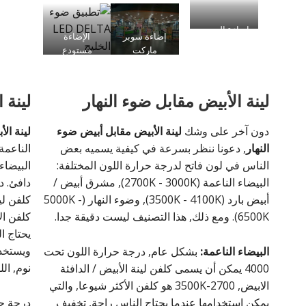
والمعارض
إضاءة المصنع
الإضاءة
إضاءة سوبر
مستودع
ماركت
لينة الأبيض مقابل ضوء النهار
لينة 
دون آخر على وشك
لينة الأبيض مقابل أبيض ضوء
لينة ال
النهار
, دعونا ننظر بسرعة في كيفية يسميه بعض
الناعمة
الناس في لون فاتح لدرجة حرارة اللون المختلفة:
البيضاء
البيضاء الناعمة (2700K - 3000K), مشرق أبيض /
أبيض بارد (3500K - 4100K), وضوء النهار (5000K -
6500K). ومع ذلك, هذا التصنيف ليست دقيقة جدا.
كلفن ال
يحتاج ا
ويستخد
البيضاء الناعمة:
بشكل عام, درجة حرارة اللون تحت
نوم, ال
4000 يمكن أن يسمى كلفن لينة الأبيض / الدافئة
الابيض, 2700-3500K هو كلفن الأكثر شيوعا, والتي
يمكن استخدامها عندما يحتاج الناس راحة, تخفيف
درجة حر