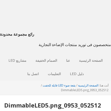
انتقل
انتقل
إذهب
إلى
إلى
إلى
التصفح
الشريط
المحتوى
الجانبي
الرئيسي
الرئيسي
الرئيسي
رائع مجموعة محدودة
متخصصون فى توريد منتجات الإضاءة التجارية
الصفحة الرئيسية
عنا
الصمام الخفيفة
مشاريع LED
دليل LED
التعليمات
اتصل بنا
أنت هنا:
الصفحة الرئيسية
/
بقعة ضوء LED قابلة للخفت
/
_0953_DimmableLED5.png
052512
_0953_DimmableLED5.png
052512