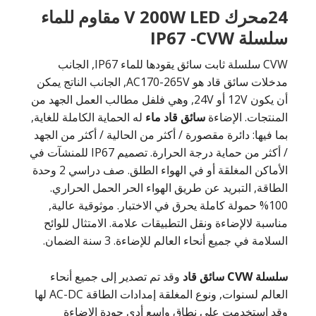
24محرك V 200W LED مقاوم للماء
سلسلة IP67 -CVW
CVW سلسلة ثابت سائق يقودها للماء IP67, الجانب
مدخلات سائق قاد هو AC170-265V, الجانب الناتج يمكن
أن يكون 12V أو 24V, وهي فلفل مطالب العمل الجهد من
المنتجات. الإضاءة
سائق قاد ماء
له الحماية الكاملة للغاية,
بما فيها: دائرة مقصورة / أكثر من الحالية / أكثر من الجهد
/ أكثر من حماية درجة الحرارة. تصميم IP67 للمنشآت في
الأماكن المغلقة أو في الهواء الطلق. صف دراسي 2 وحدة
الطاقة, التبريد عن طريق الهواء الحر الحمل الحراري.
100% حمولة كاملة يحرق في الاختبار. موثوقية عالية,
مناسبة لالإضاءة ونقل التطبيقات علامة. الامتثال للوائح
السلامة في جميع أنحاء العالم للإضاءة. 3 سنة الضمان.
سلسلة CVW
سائق قاد
وقد تم تصدير إلى جميع أنحاء
العالم لسنوات, ونوع المغلقة إمدادات الطاقة AC-DC لها
وقد استخدمت على نطاق واسع أدى جودة الإضاءة