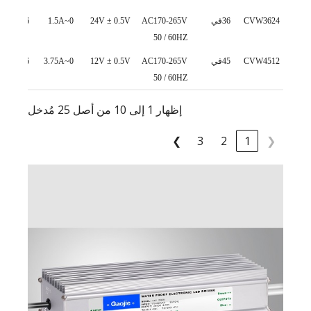
CVW3624
36في
AC170-265V
24V ± 0.5V
0~1.5A
226*30*20
50 / 60HZ
CVW4512
45في
AC170-265V
12V ± 0.5V
0~3.75A
226*30*20
50 / 60HZ
إظهار 1 إلى 10 من أصل 25 مُدخل
❯
3
2
1
❮