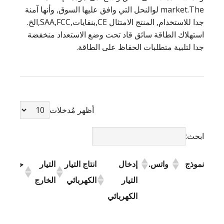
market.The لوالنحل التي وافق عليها السوق, وأنها آمنة
جدا للاستخدام, المنتج الامتثال CE,بنفايات,SAA,FCC,الخ.
استهلاك الطاقة سائق قاد تحت وضع الاستعداد منخفضة
جدا لتلبية متطلبات الحفاظ على الطاقة.
أظهر مُدخلات
ابحث:
نموذج
واتس.
إدخال
انتاج التيار
التيار
حجم(مم
التيار
الكهربائي
الخارج
الكهربائي