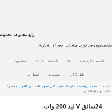
انتقل
انتقل
إذهب
إلى
إلى
إلى
التصفح
الشريط
المحتوى
الجانبي
الرئيسي
الرئيسي
الرئيسي
رائع مجموعة محدودة
متخصصون فى توريد منتجات الإضاءة التجارية
الصفحة الرئيسية
عنا
الصمام الخفيفة
مشاريع LED
دليل LED
التعليمات
اتصل بنا
أنت هنا:
الصفحة الرئيسية
/
سائق قاد
/
غير عكس الضوء، قاد سائق
/
الجهد المستمر
/
24سائق V ليد 200 وات
24سائق V ليد 200 وات