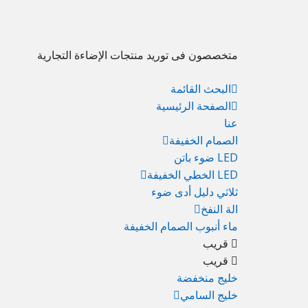
انتقل
انتقل
إذهب
إلى
إلى
إلى
التصفح
الشريط
المحتوى
متخصصون فى توريد منتجات الإضاءة التجارية
الجانبي
الرئيسي
الرئيسي
الرئيسي
البحث القائمة
الصفحة الرئيسية
عنا
الصمام الخفيفة
LED ضوء باتن
LED الخطي الخفيفة
ثلاثي دليل أدى ضوء
الة النفخ
ماء أنبوب الصمام الخفيفة
قريب
قريب
خليج منخفضة
خليج السامي