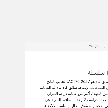
CVW سلسلة ثابت سائق يقودها للماء IP67, الجانب مدخلات سائق قاد هو AC170-265V, الجانب الناتج
سائق قاد ماء
له الحماية
ر من الجهد / أكثر من حماية درجة الحرارة.
تصميم IP67 للمنشآت في الأماكن المغلقة أو في الهواء الطلق. صف دراسي 2 وحدة الطاقة, التبريد عن
% حمولة كاملة يحرق في الاختبار. موثوقية عالية, مناسبة لالإضاءة