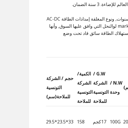
اءة. 3 سنة الضمان.
وقد تم تصدير إلى جميع أنحاء العالم لسنوات, ونوع المغلقة إمدادات الطاقة AC-DC
لها وقد استخدمت على نطاق واسع أدى جودة الإضاءة market.The لوالنحل التي وافق عليها السوق, وأنها
تخدام, المنتج الامتثال CE,بنفايات,SAA,FCC,الخ. استهلاك الطاقة سائق قاد تحت وضع
G.W /
الكمية/
حجم / الشركة
N.W /
الشركة
الشركة
)
التونسية
وحدة
التونسية
التونسية
للملاحة(سم)
للملاحة
للملاحة
100G
17كجم
158
33*23.5*29.5