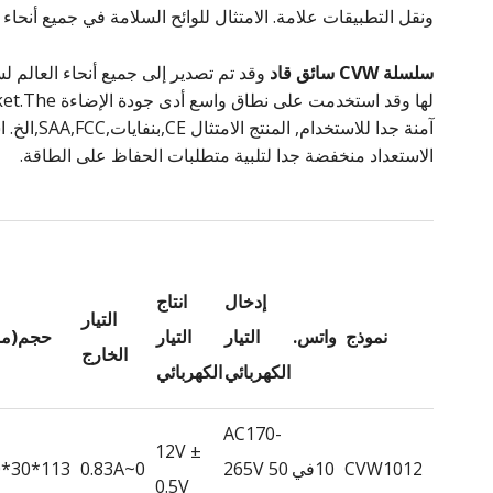
ونقل التطبيقات علامة. الامتثال للوائح السلامة في جميع أنحاء العالم للإض
سلسلة CVW
سائق قاد
آمنة جدا للاس
الاستعداد منخفضة جدا لتلبية متطلبات الحفاظ على الطاقة.
إدخال
انتاج
التيار
نموذج
واتس.
التيار
التيار
حجم(مم
الخارج
الكهربائي
الكهربائي
AC170-
12V ±
CVW1012
10في
265V 50
0~0.83A
113*30*20
0.5V