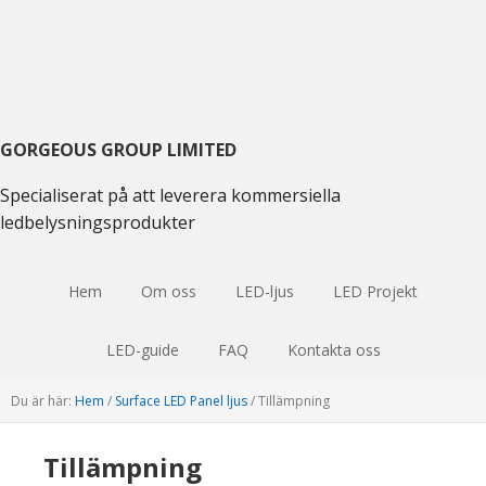
Gå
Hoppa
Hoppa
till
till
till
huvudmenyn
huvudinnehåll
huvudsidofältet
GORGEOUS GROUP LIMITED
Specialiserat på att leverera kommersiella
ledbelysningsprodukter
Hem
Om oss
LED-ljus
LED Projekt
LED-guide
FAQ
Kontakta oss
Du är här:
Hem
/
Surface LED Panel ljus
/
Tillämpning
Tillämpning