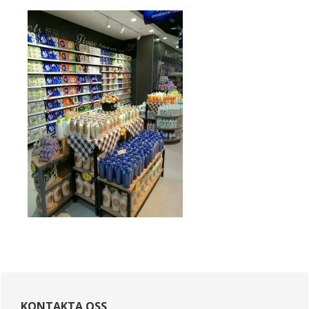
primär
Sidebar
KONTAKTA OSS