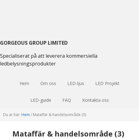
Gå
Hoppa
Hoppa
till
till
till
huvudmenyn
huvudinnehåll
huvudsidofältet
GORGEOUS GROUP LIMITED
Specialiserat på att leverera kommersiella
ledbelysningsprodukter
Hem
Om oss
LED-ljus
LED Projekt
LED-guide
FAQ
Kontakta oss
Du är här:
Hem
/
Mataffär & handelsområde (3)
Mataffär & handelsområde (3)