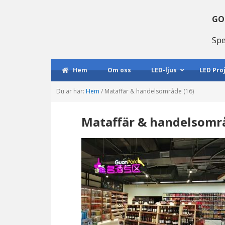
Gå
Hoppa
Hoppa
till
till
till
GO
huvudmenyn
huvudinnehåll
huvudsidofältet
Spe
Hem
Om oss
LED-ljus
LED Pro
Du är här:
Hem
/
Mataffär & handelsområde (16)
Mataffär & handelsområ