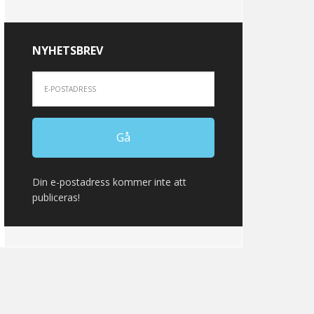
NYHETSBREV
Din e-postadress kommer inte att
publiceras!