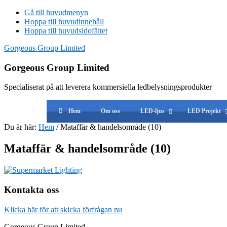
Gå till huvudmenyn
Hoppa till huvudinnehåll
Hoppa till huvudsidofältet
Gorgeous Group Limited
Gorgeous Group Limited
Specialiserat på att leverera kommersiella ledbelysningsprodukter
Hem
Om oss
LED-ljus
LED Projekt
Du är här:
Hem
/
Mataffär & handelsområde (10)
Mataffär & handelsområde (10)
primär
Kontakta oss
Sidebar
Klicka här för att skicka förfrågan nu
Gorgeous Group Limited