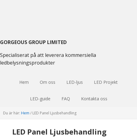
Gå
Hoppa
Hoppa
till
till
till
huvudmenyn
huvudinnehåll
huvudsidofältet
GORGEOUS GROUP LIMITED
Specialiserat på att leverera kommersiella
ledbelysningsprodukter
Hem
Om oss
LED-ljus
LED Projekt
LED-guide
FAQ
Kontakta oss
Du är här:
Hem
/
LED Panel Ljusbehandling
LED Panel Ljusbehandling