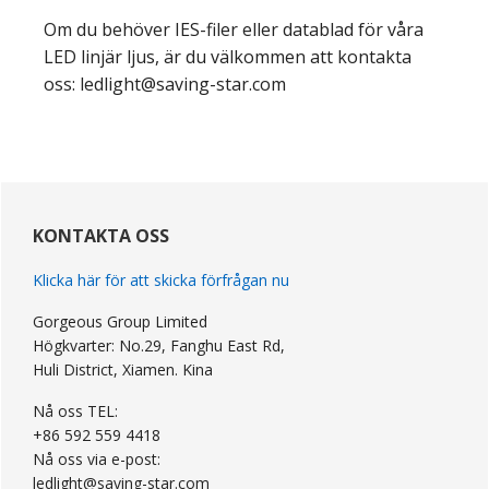
Om du behöver IES-filer eller datablad för våra
LED linjär ljus, är du välkommen att kontakta
oss: ledlight@saving-star.com
primär
Sidebar
KONTAKTA OSS
Klicka här för att skicka förfrågan nu
Gorgeous Group Limited
Högkvarter: No.29, Fanghu East Rd,
Huli District, Xiamen. Kina
Nå oss TEL:
+86 592 559 4418
Nå oss via e-post:
ledlight@saving-star.com