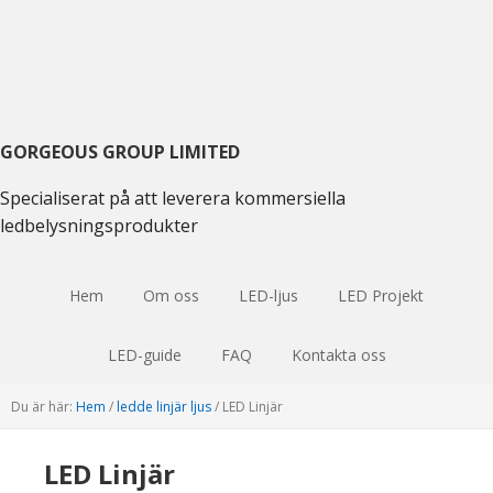
Gå
Hoppa
Hoppa
till
till
till
huvudmenyn
huvudinnehåll
huvudsidofältet
GORGEOUS GROUP LIMITED
Specialiserat på att leverera kommersiella
ledbelysningsprodukter
Hem
Om oss
LED-ljus
LED Projekt
LED-guide
FAQ
Kontakta oss
Du är här:
Hem
/
ledde linjär ljus
/
LED Linjär
LED Linjär