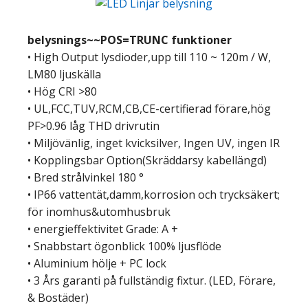
belysnings~~POS=TRUNC funktioner
• High Output lysdioder,upp till 110 ~ 120m / W,
LM80 ljuskälla
• Hög CRI >80
• UL,FCC,TUV,RCM,CB,CE-certifierad förare,hög
PF>0.96 låg THD drivrutin
• Miljövänlig, inget kvicksilver, Ingen UV, ingen IR
• Kopplingsbar Option(Skräddarsy kabellängd)
• Bred strålvinkel 180 °
• IP66 vattentät,damm,korrosion och trycksäkert;
för inomhus&utomhusbruk
• energieffektivitet Grade: A +
• Snabbstart ögonblick 100% ljusflöde
• Aluminium hölje + PC lock
• 3 Års garanti på fullständig fixtur. (LED, Förare,
& Bostäder)