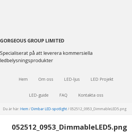
Gå
Hoppa
Hoppa
till
till
till
huvudmenyn
huvudinnehåll
huvudsidofältet
GORGEOUS GROUP LIMITED
Specialiserat på att leverera kommersiella
ledbelysningsprodukter
Hem
Om oss
LED-ljus
LED Projekt
LED-guide
FAQ
Kontakta oss
Du är här:
Hem
/
Dimbar LED-spotlight
/
052512
_0953_DimmableLED5.png
052512
_0953_DimmableLED5.png