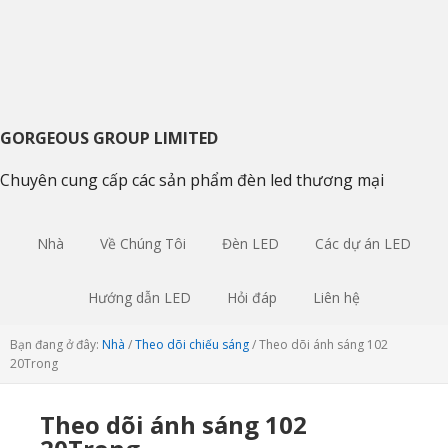
Chuyển
Bỏ
Skip
tới
qua
to
điều
nội
sidebar
hướng
dung
chính
chính
chính
GORGEOUS GROUP LIMITED
Chuyên cung cấp các sản phẩm đèn led thương mại
Nhà
Về Chúng Tôi
Đèn LED
Các dự án LED
Hướng dẫn LED
Hỏi đáp
Liên hệ
Bạn đang ở đây:
Nhà
/
Theo dõi chiếu sáng
/
Theo dõi ánh sáng 102
20Trong
Theo dõi ánh sáng 102