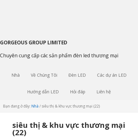
Chuyển
Bỏ
Skip
tới
qua
to
điều
nội
sidebar
hướng
dung
chính
chính
chính
GORGEOUS GROUP LIMITED
Chuyên cung cấp các sản phẩm đèn led thương mại
Nhà
Về Chúng Tôi
Đèn LED
Các dự án LED
Hướng dẫn LED
Hỏi đáp
Liên hệ
Bạn đang ở đây:
Nhà
/
siêu thị & khu vực thương mại (22)
siêu thị & khu vực thương mại
(22)