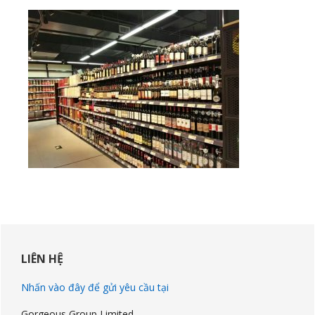
Sidebar
chính
LIÊN HỆ
Nhấn vào đây để gửi yêu cầu tại
Gorgeous Group Limited