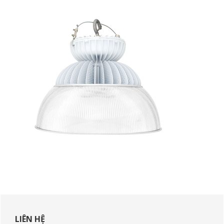
Sidebar
chính
LIÊN HỆ