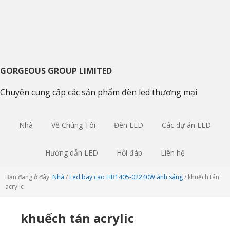
Chuyển
Bỏ
Skip
tới
qua
to
điều
nội
sidebar
hướng
dung
chính
chính
chính
GORGEOUS GROUP LIMITED
Chuyên cung cấp các sản phẩm đèn led thương mại
Nhà
Về Chúng Tôi
Đèn LED
Các dự án LED
Hướng dẫn LED
Hỏi đáp
Liên hệ
Bạn đang ở đây:
Nhà
/
Led bay cao HB1405-02240W ánh sáng
/
khuếch tán
acrylic
khuếch tán acrylic