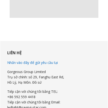
Sidebar
chính
LIÊN HỆ
Nhấn vào đây để gửi yêu cầu tại
Gorgeous Group Limited
Trụ sở chính: số 29, Fanghu East Rd,
Hồ Lý, Hạ Môn. Đồ sứ
Tiếp cận với chúng tôi bằng TEL:
+86 592 559 4418
Tiếp cận với chúng tôi bằng Email:
ledlight@saving-star.com