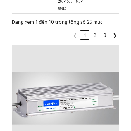
265V 50 /
0.5V
60HZ
Đang xem 1 đến 10 trong tổng số 25 mục
❮
1
2
3
❯