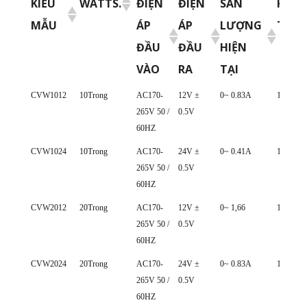
KIỂU
WATTS.
ĐIỆN
ĐIỆN
SẢN
KÍCH
MẪU
ÁP
ÁP
LƯỢNG
THƯ
ĐẦU
ĐẦU
HIỆN
VÀO
RA
TẠI
KIỂU
WATTS.
ĐIỆN
ĐIỆN
SẢN
KÍCH
CVW1012
10Trong
AC170-
12V ±
0~ 0.83A
113*30*
265V 50 /
0.5V
MẪU
ÁP
ÁP
LƯỢNG
THƯ
60HZ
ĐẦU
ĐẦU
HIỆN
CVW1024
10Trong
AC170-
24V ±
0~ 0.41A
113*30*
VÀO
RA
TẠI
265V 50 /
0.5V
60HZ
CVW2012
20Trong
AC170-
12V ±
0~ 1,66
178*30*
265V 50 /
0.5V
60HZ
CVW2024
20Trong
AC170-
24V ±
0~ 0.83A
178*30*
265V 50 /
0.5V
60HZ