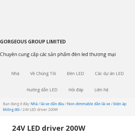
Chuyển
Bỏ
Skip
tới
qua
to
điều
nội
sidebar
hướng
dung
chính
chính
chính
GORGEOUS GROUP LIMITED
Chuyên cung cấp các sản phẩm đèn led thương mại
Nhà
Về Chúng Tôi
Đèn LED
Các dự án LED
Hướng dẫn LED
Hỏi đáp
Liên hệ
Bạn đang ở đây:
Nhà
/
lái xe dẫn đầu
/
Non-dimmable dẫn lái xe
/
Điện áp
không đổi
/
24V LED driver 200W
24V LED driver 200W