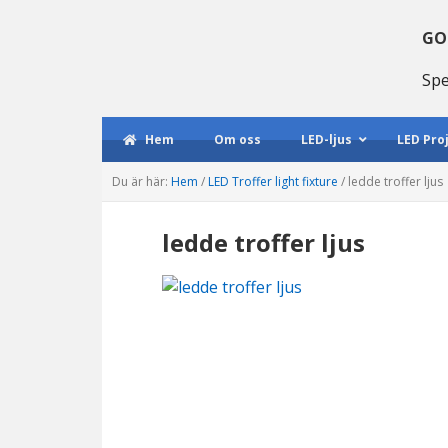
Gå
Hoppa
Hoppa
till
till
till
GO
huvudmenyn
huvudinnehåll
huvudsidofältet
Spe
Hem
Om oss
LED-ljus
LED Pro
Du är här:
Hem
/
LED Troffer light fixture
/
ledde troffer ljus
ledde troffer ljus