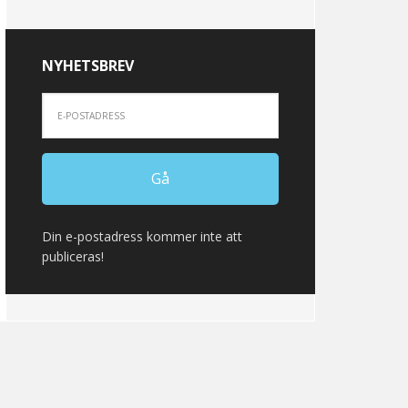
NYHETSBREV
Din e-postadress kommer inte att
publiceras!