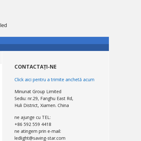
led
Bara
laterală
CONTACTAȚI-NE
primară
Click aici pentru a trimite anchetă acum
Minunat Group Limited
Sediu: nr.29, Fanghu East Rd,
Huli District, Xiamen. China
ne ajunge cu TEL:
+86 592 559 4418
ne atingem prin e-mail:
ledlight@saving-star.com