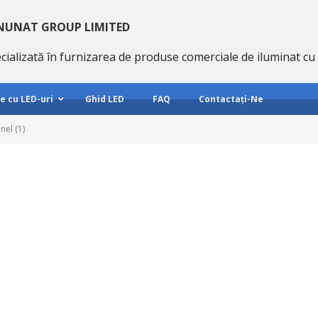
NUNAT GROUP LIMITED
cializată în furnizarea de produse comerciale de iluminat cu 
e cu LED-uri
Ghid LED
FAQ
Contactați-Ne
anel
(1)