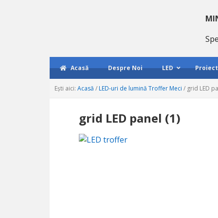
Treci
Salt
Treci
la
la
la
MI
navigare
conținutul
bara
Spe
primară
principal
laterală
primară
Acasă
Despre Noi
LED
Proiect
Eşti aici:
Acasă
/
LED-uri de lumină Troffer Meci
/
grid LED p
grid LED panel
(1)