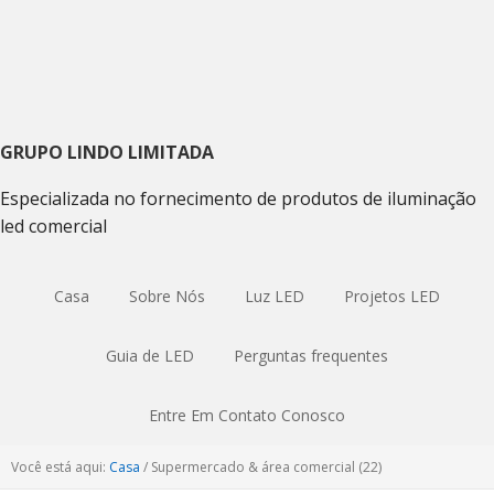
Ir
Ir
Skip
para
para
to
navegação
o
sidebar
primária
conteúdo
primária
principal
GRUPO LINDO LIMITADA
Especializada no fornecimento de produtos de iluminação
led comercial
Casa
Sobre Nós
Luz LED
Projetos LED
Guia de LED
Perguntas frequentes
Entre Em Contato Conosco
Você está aqui:
Casa
/
Supermercado & área comercial (22)