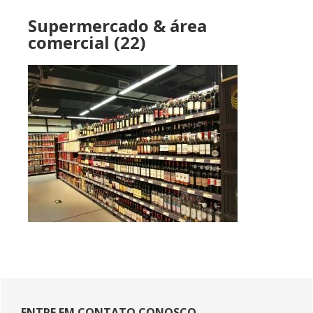
Supermercado & área
comercial (22)
Sidebar
ENTRE EM CONTATO CONOSCO