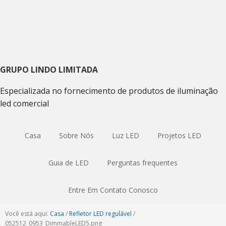
Ir
Ir
Skip
para
para
to
navegação
o
sidebar
primária
conteúdo
primária
principal
GRUPO LINDO LIMITADA
Especializada no fornecimento de produtos de iluminação
led comercial
Casa
Sobre Nós
Luz LED
Projetos LED
Guia de LED
Perguntas frequentes
Entre Em Contato Conosco
Você está aqui:
Casa
/
Refletor LED regulável
/
052512
_0953_DimmableLED5.png