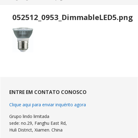
052512
_0953_DimmableLED5.png
Sidebar
primária
ENTRE EM CONTATO CONOSCO
Clique aqui para enviar inquérito agora
Grupo lindo limitada
sede: no.29, Fanghu East Rd,
Huli District, Xiamen. China