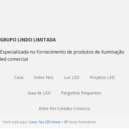
Ir
Ir
Skip
para
para
to
navegação
o
sidebar
primária
conteúdo
primária
principal
GRUPO LINDO LIMITADA
Especializada no fornecimento de produtos de iluminação
led comercial
Casa
Sobre Nós
Luz LED
Projetos LED
Guia de LED
Perguntas frequentes
Entre Em Contato Conosco
Você está aqui:
Casa
/
luz LED linear
/
8ft levou luminárias