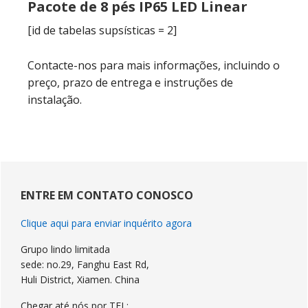
Pacote de 8 pés IP65 LED Linear
[id de tabelas supsísticas = 2]
Contacte-nos para mais informações, incluindo o
preço, prazo de entrega e instruções de
instalação.
Sidebar
primária
ENTRE EM CONTATO CONOSCO
Clique aqui para enviar inquérito agora
Grupo lindo limitada
sede: no.29, Fanghu East Rd,
Huli District, Xiamen. China
Chegar até nós por TEL: