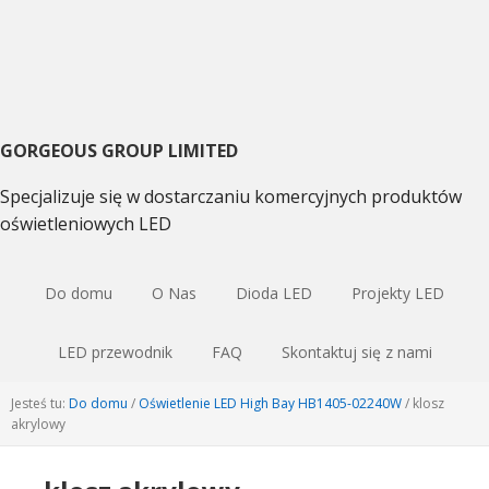
Przejdź
Przejdź
Przejdź
do
do
do
podstawowej
głównej
pierwotnego
nawigacji
zawartości
bocznym
GORGEOUS GROUP LIMITED
Specjalizuje się w dostarczaniu komercyjnych produktów
oświetleniowych LED
Do domu
O Nas
Dioda LED
Projekty LED
LED przewodnik
FAQ
Skontaktuj się z nami
Jesteś tu:
Do domu
/
Oświetlenie LED High Bay HB1405-02240W
/
klosz
akrylowy