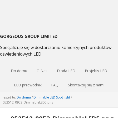
Przejdź
Przejdź
Przejdź
do
do
do
podstawowej
głównej
pierwotnego
nawigacji
zawartości
bocznym
GORGEOUS GROUP LIMITED
Specjalizuje się w dostarczaniu komercyjnych produktów
oświetleniowych LED
Do domu
O Nas
Dioda LED
Projekty LED
LED przewodnik
FAQ
Skontaktuj się z nami
Jesteś tu:
Do domu
/
Dimmable LED Spot light
/
052512
_0953_DimmableLED5.png