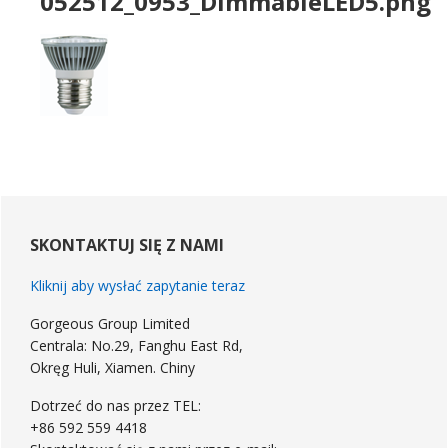
052512
_0953_DimmableLED5.png
podstawowym
Sidebar
SKONTAKTUJ SIĘ Z NAMI
Kliknij aby wysłać zapytanie teraz
Gorgeous Group Limited
Centrala: No.29, Fanghu East Rd,
Okręg Huli, Xiamen. Chiny
Dotrzeć do nas przez TEL:
+86 592 559 4418