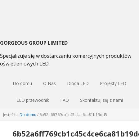
Przejdź
Przejdź
Przejdź
do
do
do
podstawowej
głównej
pierwotnego
nawigacji
zawartości
bocznym
GORGEOUS GROUP LIMITED
Specjalizuje się w dostarczaniu komercyjnych produktów
oświetleniowych LED
Do domu
O Nas
Dioda LED
Projekty LED
LED przewodnik
FAQ
Skontaktuj się z nami
Jesteś tu:
Do domu
/
6
b52a6ff769cb1c45c4ce6ca81b19dd5
6
b52a6ff769cb1c45c4ce6ca81b19d