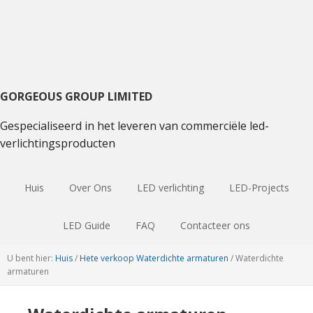
Ga
Ga
Spring
naar
naar
naar
hoofdnavigatie
hoofdinhoud
de
primaire
sidebar
GORGEOUS GROUP LIMITED
Gespecialiseerd in het leveren van commerciële led-
verlichtingsproducten
Huis
Over Ons
LED verlichting
LED-Projects
LED Guide
FAQ
Contacteer ons
U bent hier:
Huis
/
Hete verkoop Waterdichte armaturen
/
Waterdichte
armaturen