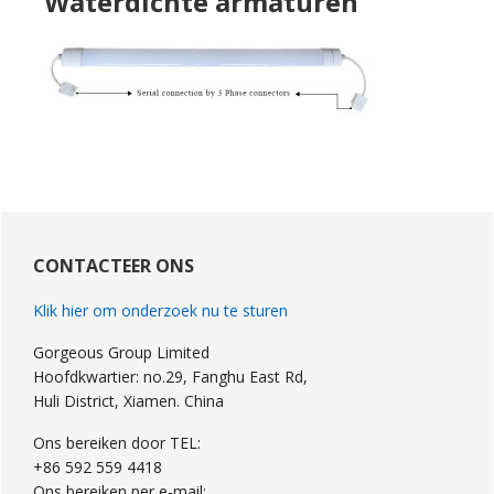
Waterdichte armaturen
Primaire
Sidebar
CONTACTEER ONS
Klik hier om onderzoek nu te sturen
Gorgeous Group Limited
Hoofdkwartier: no.29, Fanghu East Rd,
Huli District, Xiamen. China
Ons bereiken door TEL:
+86 592 559 4418
Ons bereiken per e-mail: