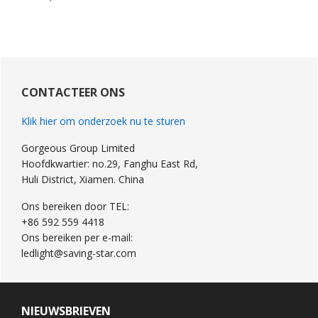
Primaire
Sidebar
CONTACTEER ONS
Klik hier om onderzoek nu te sturen
Gorgeous Group Limited
Hoofdkwartier: no.29, Fanghu East Rd,
Huli District, Xiamen. China
Ons bereiken door TEL:
+86 592 559 4418
Ons bereiken per e-mail:
ledlight@saving-star.com
NIEUWSBRIEVEN