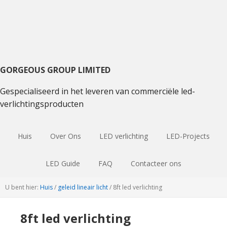
Ga
Ga
Spring
naar
naar
naar
hoofdnavigatie
hoofdinhoud
de
primaire
sidebar
GORGEOUS GROUP LIMITED
Gespecialiseerd in het leveren van commerciële led-
verlichtingsproducten
Huis
Over Ons
LED verlichting
LED-Projects
LED Guide
FAQ
Contacteer ons
U bent hier:
Huis
/
geleid lineair licht
/
8ft led verlichting
8ft led verlichting