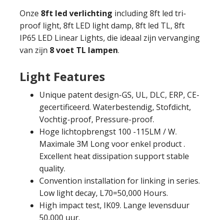
Onze
8ft led verlichting
including 8ft led tri-
proof light
, 8ft LED light damp, 8ft led TL, 8ft
IP65 LED Linear Lights, die ideaal zijn vervanging
van zijn
8 voet TL lampen
.
Light Features
Unique patent design-GS
, UL, DLC, ERP, CE-
gecertificeerd. Waterbestendig, Stofdicht,
Vochtig-proof, Pressure-proof.
Hoge lichtopbrengst 100 -115LM / W.
Maximale 3M Long voor enkel product .
Excellent heat dissipation support stable
quality
.
Convention installation for linking in series
.
Low light decay
,
L70=50,000 Hours
.
High impact test
,
IK09
. Lange levensduur
50,000 uur.