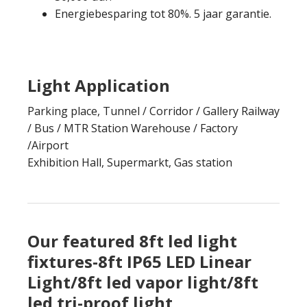
Energiebesparing tot 80%. 5 jaar garantie.
Light Application
Parking place
,
Tunnel
/
Corridor
/
Gallery Railway
/
Bus
/
MTR Station Warehouse
/
Factory
/Airport
Exhibition Hall
, Supermarkt,
Gas station
Our featured 8ft led light
fixtures-8ft IP65 LED Linear
Light/8ft led vapor light/8ft
led tri-proof light