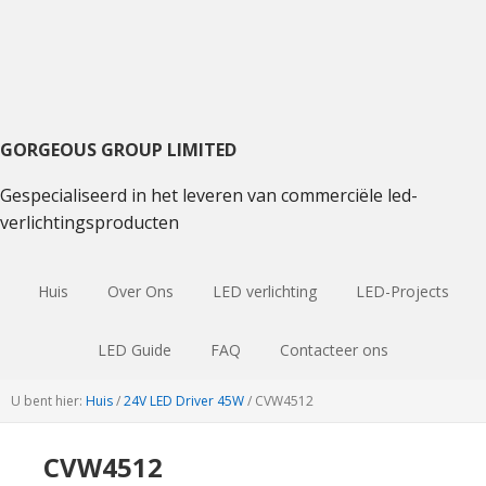
Ga
Ga
Spring
naar
naar
naar
hoofdnavigatie
hoofdinhoud
de
primaire
sidebar
GORGEOUS GROUP LIMITED
Gespecialiseerd in het leveren van commerciële led-
verlichtingsproducten
Huis
Over Ons
LED verlichting
LED-Projects
LED Guide
FAQ
Contacteer ons
U bent hier:
Huis
/
24V LED Driver 45W
/
CVW4512
CVW4512