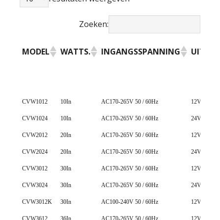
Zoeken:
MODEL
WATTS.
INGANGSSPANNING
UITGA
MODEL
WATTS.
INGANGSSPANNING
UITGA
CVW1012
10In
AC170-265V 50 / 60Hz
12V ± 0,5 
CVW1024
10In
AC170-265V 50 / 60Hz
24V ± 0,5 
CVW2012
20In
AC170-265V 50 / 60Hz
12V ± 0,5 
CVW2024
20In
AC170-265V 50 / 60Hz
24V ± 0,5 
CVW3012
30In
AC170-265V 50 / 60Hz
12V ± 0,5 
CVW3024
30In
AC170-265V 50 / 60Hz
24V ± 0,5 
CVW3012K
30In
AC100-240V 50 / 60Hz
12V ± 0,5 
CVW3612
36In
AC170-265V 50 / 60Hz
12V ± 0,5 