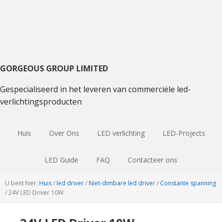
Ga
Ga
Spring
naar
naar
naar
hoofdnavigatie
hoofdinhoud
de
primaire
sidebar
GORGEOUS GROUP LIMITED
Gespecialiseerd in het leveren van commerciële led-
verlichtingsproducten
Huis
Over Ons
LED verlichting
LED-Projects
LED Guide
FAQ
Contacteer ons
U bent hier:
Huis
/
led driver
/
Niet-dimbare led driver
/
Constante spanning
/
24V LED Driver 10W