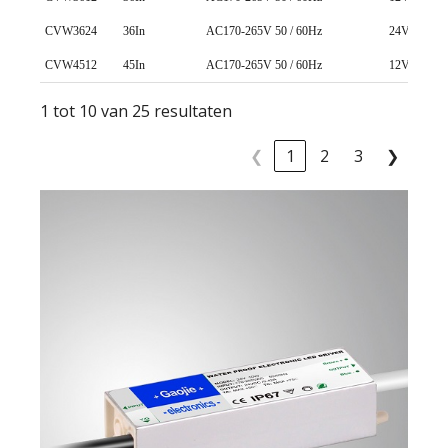
CVW3624
36In
AC170-265V 50 / 60Hz
24V ± 0,5 
CVW4512
45In
AC170-265V 50 / 60Hz
12V ± 0,5 
1 tot 10 van 25 resultaten
❮
1
2
3
❯