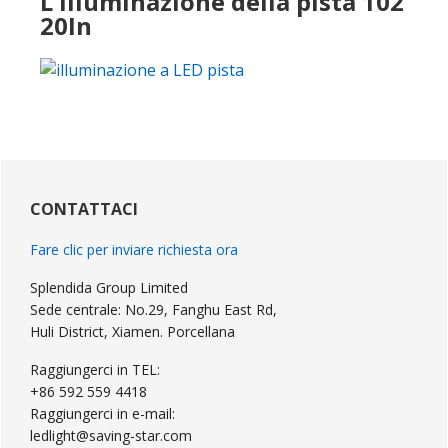
L'illuminazione della pista 102
20In
Sidebar
primaria
CONTATTACI
Fare clic per inviare richiesta ora
Splendida Group Limited
Sede centrale: No.29, Fanghu East Rd,
Huli District, Xiamen. Porcellana
Raggiungerci in TEL:
+86 592 559 4418
Raggiungerci in e-mail:
ledlight@saving-star.com