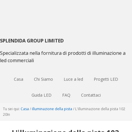
Passa
Vai
Skip
alla
al
to
navigazione
contenuto
sidebar
principale
principale
primaria
SPLENDIDA GROUP LIMITED
Specializzata nella fornitura di prodotti di illuminazione a
led commerciali
Casa
Chi Siamo
Luce a led
Progetti LED
Guida LED
FAQ
Contattaci
Tu sei qui:
Casa
/
illuminazione della pista
/
L'illuminazione della pista 102
20In