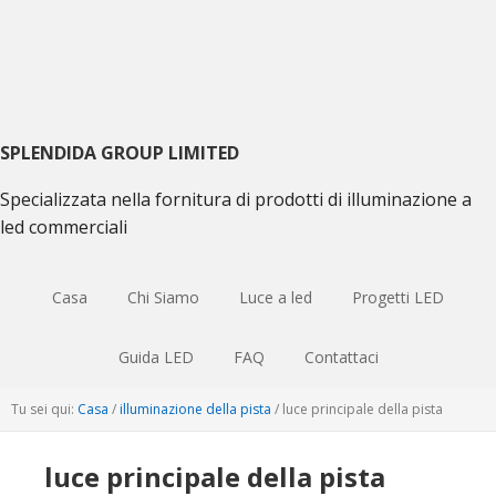
Passa
Vai
Skip
alla
al
to
navigazione
contenuto
sidebar
principale
principale
primaria
SPLENDIDA GROUP LIMITED
Specializzata nella fornitura di prodotti di illuminazione a
led commerciali
Casa
Chi Siamo
Luce a led
Progetti LED
Guida LED
FAQ
Contattaci
Tu sei qui:
Casa
/
illuminazione della pista
/
luce principale della pista
luce principale della pista