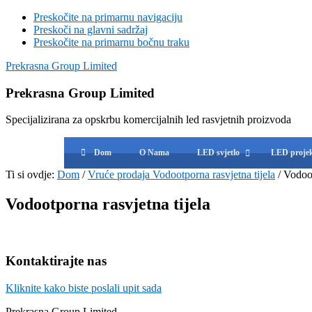
Preskočite na primarnu navigaciju
Preskoči na glavni sadržaj
Preskočite na primarnu bočnu traku
Prekrasna Group Limited
Prekrasna Group Limited
Specijalizirana za opskrbu komercijalnih led rasvjetnih proizvoda
Dom
O Nama
LED svjetlo
LED projek
Ti si ovdje:
Dom
/
Vruće prodaja Vodootporna rasvjetna tijela
/
Vodootp
Vodootporna rasvjetna tijela
primarni
Kontaktirajte nas
Bočna
Kliknite kako biste poslali upit sada
Prekrasna Group Limited