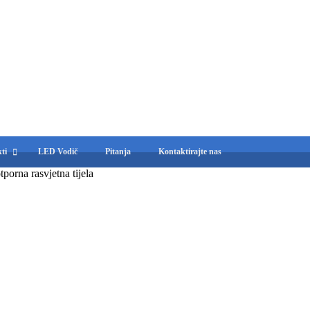
ti
LED Vodič
Pitanja
Kontaktirajte nas
orna rasvjetna tijela