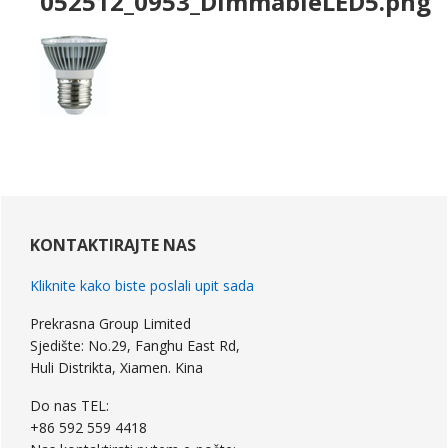
052512
_0953_DimmableLED5.png
primarni
Bočna
KONTAKTIRAJTE NAS
Kliknite kako biste poslali upit sada
Prekrasna Group Limited
Sjedište: No.29, Fanghu East Rd,
Huli Distrikta, Xiamen. Kina
Do nas TEL:
+86 592 559 4418