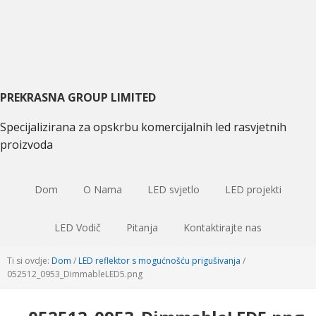
Preskočite
Preskoči
Preskočite
na
na
na
primarnu
glavni
primarnu
navigaciju
sadržaj
bočnu
traku
PREKRASNA GROUP LIMITED
Specijalizirana za opskrbu komercijalnih led rasvjetnih
proizvoda
Dom
O Nama
LED svjetlo
LED projekti
LED Vodič
Pitanja
Kontaktirajte nas
Ti si ovdje:
Dom
/
LED reflektor s mogućnošću prigušivanja
/
052512
_0953_DimmableLED5.png