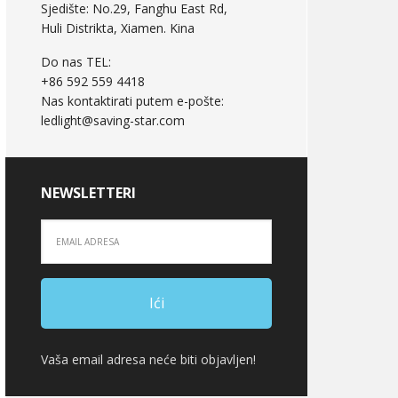
Sjedište: No.29, Fanghu East Rd,
Huli Distrikta, Xiamen. Kina
Do nas TEL:
+86 592 559 4418
Nas kontaktirati putem e-pošte:
ledlight@saving-star.com
NEWSLETTERI
Vaša email adresa neće biti objavljen!