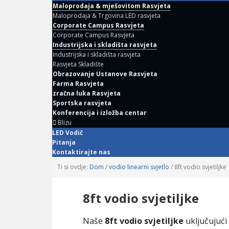
Maloprodaja & mješovitom Rasvjeta
Maloprodaja & Trgovina LED rasvjeta
Corporate Campus Rasvjeta
Corporate Campus Rasvjeta
Industrijska i skladišta rasvjeta
Industrijska i skladišta rasvjeta
Rasvjeta Skladište
Obrazovanje Ustanove Rasvjeta
Farma Rasvjeta
zračna luka Rasvjeta
Sportska rasvjeta
Konferencija i izložba centar
Blizu
LED Vodič
Pitanja
Kontaktirajte nas
Ti si ovdje:
Dom
/
vodio linearni svjetlo
/
8ft vodio svjetiljke
8ft vodio svjetiljke
Naše
8ft vodio svjetiljke
uključujući 