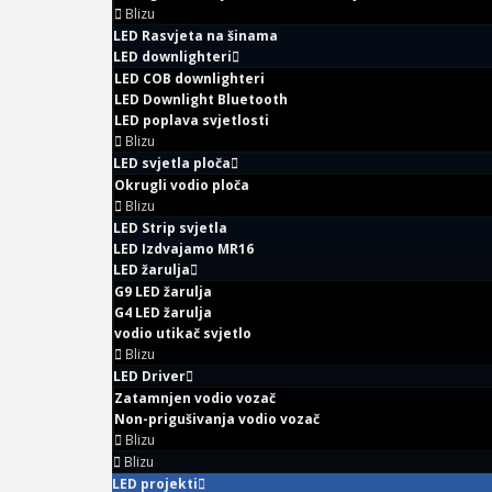
Blizu
LED Rasvjeta na šinama
LED downlighteri
LED COB downlighteri
LED Downlight Bluetooth
LED poplava svjetlosti
Blizu
LED svjetla ploča
Okrugli vodio ploča
Blizu
LED Strip svjetla
LED Izdvajamo MR16
LED žarulja
G9 LED žarulja
G4 LED žarulja
vodio utikač svjetlo
Blizu
LED Driver
Zatamnjen vodio vozač
Non-prigušivanja vodio vozač
Blizu
Blizu
LED projekti