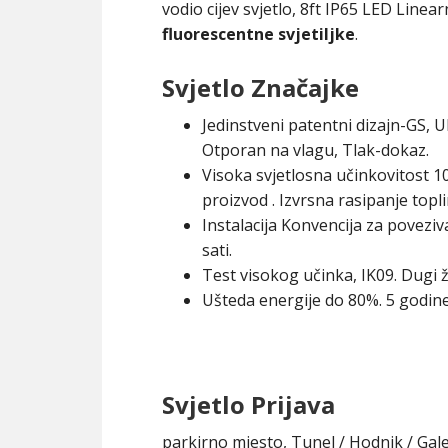
vodio cijev svjetlo, 8ft IP65 LED Linea
fluorescentne svjetiljke
.
Svjetlo Značajke
Jedinstveni patentni dizajn-GS, U
Otporan na vlagu, Tlak-dokaz.
Visoka svjetlosna učinkovitost 
proizvod . Izvrsna rasipanje topl
Instalacija Konvencija za poveziva
sati.
Test visokog učinka, IK09. Dugi ž
Ušteda energije do 80%. 5 godine
Svjetlo Prijava
parkirno mjesto, Tunel / Hodnik / Gale