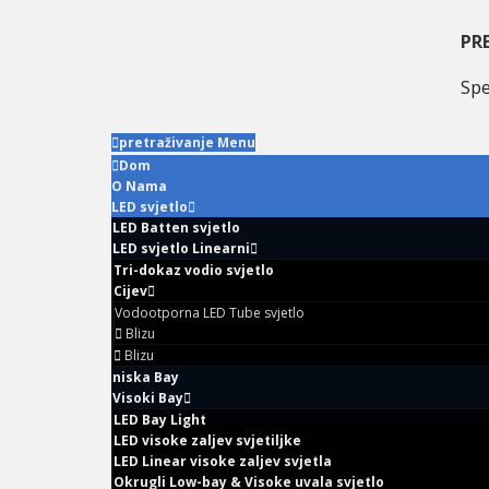
Preskočite
Preskoči
Preskočite
na
na
na
PR
primarnu
glavni
primarnu
Spe
navigaciju
sadržaj
bočnu
traku
pretraživanje Menu
Dom
O Nama
LED svjetlo
LED Batten svjetlo
LED svjetlo Linearni
Tri-dokaz vodio svjetlo
Cijev
Vodootporna LED Tube svjetlo
Blizu
Blizu
niska Bay
Visoki Bay
LED Bay Light
LED visoke zaljev svjetiljke
LED Linear visoke zaljev svjetla
Okrugli Low-bay & Visoke uvala svjetlo