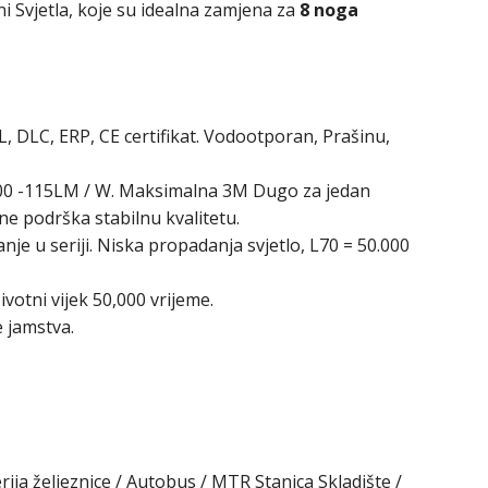
rni Svjetla, koje su idealna zamjena za
8 noga
L, DLC, ERP, CE certifikat. Vodootporan, Prašinu,
100 -115LM / W. Maksimalna 3M Dugo za jedan
ine podrška stabilnu kvalitetu.
nje u seriji. Niska propadanja svjetlo, L70 = 50.000
ivotni vijek 50,000 vrijeme.
 jamstva.
rija željeznice / Autobus / MTR Stanica Skladište /