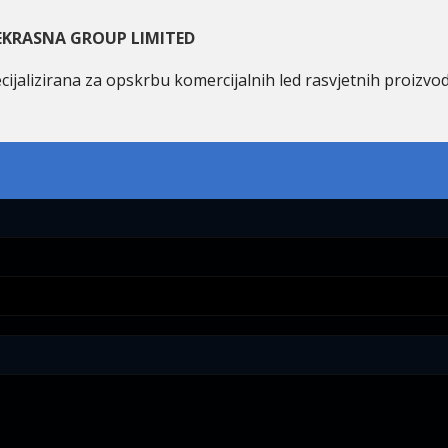
EKRASNA GROUP LIMITED
cijalizirana za opskrbu komercijalnih led rasvjetnih proizvo