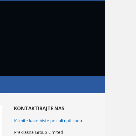
primarni
Bočna
KONTAKTIRAJTE NAS
Kliknite kako biste poslali upit sada
Prekrasna Group Limited