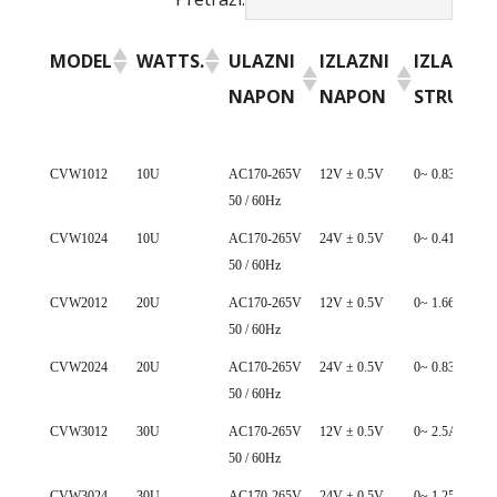
MODEL
WATTS.
ULAZNI
IZLAZNI
IZLAZNA
NAPON
NAPON
STRUJA
MODEL
WATTS.
ULAZNI
IZLAZNI
IZLAZNA
CVW1012
10U
AC170-265V
12V ± 0.5V
0~ 0.83A
50 / 60Hz
NAPON
NAPON
STRUJA
CVW1024
10U
AC170-265V
24V ± 0.5V
0~ 0.41A
50 / 60Hz
CVW2012
20U
AC170-265V
12V ± 0.5V
0~ 1.66A
50 / 60Hz
CVW2024
20U
AC170-265V
24V ± 0.5V
0~ 0.83A
50 / 60Hz
CVW3012
30U
AC170-265V
12V ± 0.5V
0~ 2.5A
50 / 60Hz
CVW3024
30U
AC170-265V
24V ± 0.5V
0~ 1.25A