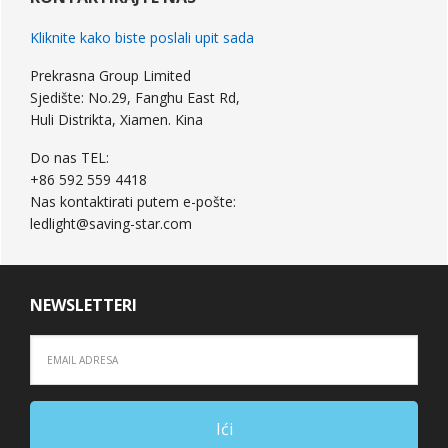
Bočna
Kliknite kako biste poslali upit sada
Prekrasna Group Limited
Sjedište: No.29, Fanghu East Rd,
Huli Distrikta, Xiamen. Kina
Do nas TEL:
+86 592 559 4418
Nas kontaktirati putem e-pošte:
ledlight@saving-star.com
NEWSLETTERI