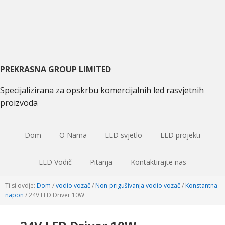
Preskočite
Preskoči
Preskočite
na
na
na
primarnu
glavni
primarnu
navigaciju
sadržaj
bočnu
traku
PREKRASNA GROUP LIMITED
Specijalizirana za opskrbu komercijalnih led rasvjetnih
proizvoda
Dom
O Nama
LED svjetlo
LED projekti
LED Vodič
Pitanja
Kontaktirajte nas
Ti si ovdje:
Dom
/
vodio vozač
/
Non-prigušivanja vodio vozač
/
Konstantna
napon
/
24V LED Driver 10W