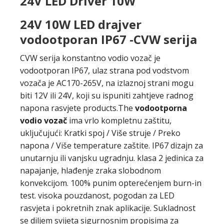
24V LED Driver 10W
24V 10W LED drajver
vodootporan IP67 -CVW serija
CVW serija konstantno vodio vozač je
vodootporan IP67, ulaz strana pod vodstvom
vozača je AC170-265V, na izlaznoj strani mogu
biti 12V ili 24V, koji su ispuniti zahtjeve radnog
napona rasvjete products.The
vodootporna
vodio vozač
ima vrlo kompletnu zaštitu,
uključujući: Kratki spoj / Više struje / Preko
napona / Više temperature zaštite. IP67 dizajn za
unutarnju ili vanjsku ugradnju. klasa 2 jedinica za
napajanje, hlađenje zraka slobodnom
konvekcijom. 100% punim opterećenjem burn-in
test. visoka pouzdanost, pogodan za LED
rasvjeta i pokretnih znak aplikacije. Sukladnost
se diljem svijeta sigurnosnim propisima za