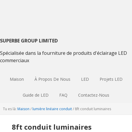
Passer
Passer
Aller
à
au
à
la
contenu
la
navigation
principal
barre
principale
latérale
primaire
SUPERBE GROUP LIMITED
Spécialisée dans la fourniture de produits d'éclairage LED
commerciaux
Maison
À Propos De Nous
LED
Projets LED
Guide de LED
FAQ
Contactez-Nous
Tu es là:
Maison
/
lumière linéaire conduit
/
8ft conduit luminaires
8ft conduit luminaires