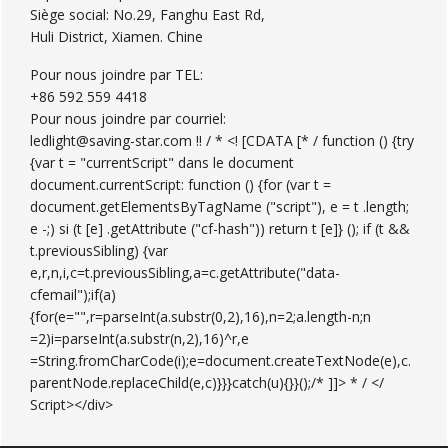
Siège social: No.29, Fanghu East Rd,
Huli District, Xiamen. Chine
Pour nous joindre par TEL:
+86 592 559 4418
Pour nous joindre par courriel:
ledlight@saving-star.com !! / * <! [CDATA [* / function () {try
{var t = "currentScript" dans le document
document.currentScript: function () {for (var t =
document.getElementsByTagName ("script"), e = t .length;
e -;) si (t [e] .getAttribute ("cf-hash")) return t [e]} (); if (t &&
t.previousSibling) {var
e,r,n,i,c=t.previousSibling,a=c.getAttribute("data-
cfemail");if(a)
{for(e="",r=parseInt(a.substr(0,2),16),n=2;a.length-n;n
=2)i=parseInt(a.substr(n,2),16)^r,e
=String.fromCharCode(i);e=document.createTextNode(e),c.
parentNode.replaceChild(e,c)}}}catch(u){}}();/* ]]> * / </
Script></div>