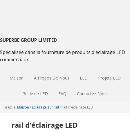
Passer
Passer
Aller
à
au
à
la
contenu
la
navigation
principal
barre
principale
latérale
primaire
SUPERBE GROUP LIMITED
Spécialisée dans la fourniture de produits d'éclairage LED
commerciaux
Maison
À Propos De Nous
LED
Projets LED
Guide de LED
FAQ
Contactez-Nous
Tu es là:
Maison
/
Éclairage sur rail
/
rail d'éclairage LED
rail d'éclairage LED