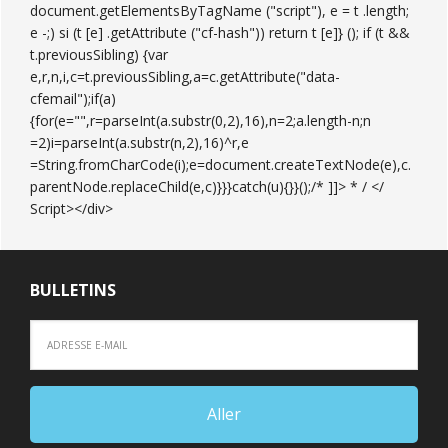
document.getElementsByTagName ("script"), e = t .length;
e -;) si (t [e] .getAttribute ("cf-hash")) return t [e]} (); if (t &&
t.previousSibling) {var
e,r,n,i,c=t.previousSibling,a=c.getAttribute("data-
cfemail");if(a)
{for(e="",r=parseInt(a.substr(0,2),16),n=2;a.length-n;n
=2)i=parseInt(a.substr(n,2),16)^r,e
=String.fromCharCode(i);e=document.createTextNode(e),c.
parentNode.replaceChild(e,c)}}}catch(u){}}();/* ]]> * / </
Script></div>
BULLETINS