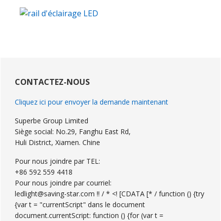
Barre
latérale
CONTACTEZ-NOUS
primaire
Cliquez ici pour envoyer la demande maintenant
Superbe Group Limited
Siège social: No.29, Fanghu East Rd,
Huli District, Xiamen. Chine
Pour nous joindre par TEL:
+86 592 559 4418
Pour nous joindre par courriel:
ledlight@saving-star.com !! / * <! [CDATA [* / function () {try
{var t = "currentScript" dans le document
document.currentScript: function () {for (var t =