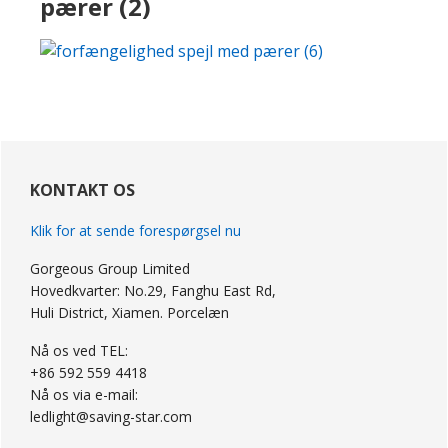
pærer (2)
primær
Sidebar
KONTAKT OS
Klik for at sende forespørgsel nu
Gorgeous Group Limited
Hovedkvarter: No.29, Fanghu East Rd,
Huli District, Xiamen. Porcelæn
Nå os ved TEL:
+86 592 559 4418
Nå os via e-mail:
ledlight@saving-star.com