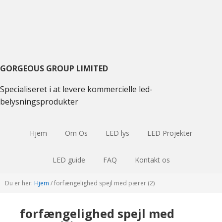
Gå
Gå
Gå
til
til
til
primær
hovedindhold
primær
navigation
sidebjælke
GORGEOUS GROUP LIMITED
Specialiseret i at levere kommercielle led-
belysningsprodukter
Hjem
Om Os
LED lys
LED Projekter
LED guide
FAQ
Kontakt os
Du er her:
Hjem
/
forfængelighed spejl med pærer (2)
forfængelighed spejl med