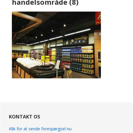
handelsområde (8)
primær
Sidebar
KONTAKT OS
Klik for at sende forespørgsel nu