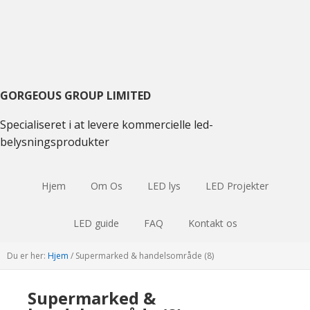
Gå
Gå
Gå
til
til
til
primær
hovedindhold
primær
navigation
sidebjælke
GORGEOUS GROUP LIMITED
Specialiseret i at levere kommercielle led-
belysningsprodukter
Hjem
Om Os
LED lys
LED Projekter
LED guide
FAQ
Kontakt os
Du er her:
Hjem
/
Supermarked & handelsområde (8)
Supermarked &