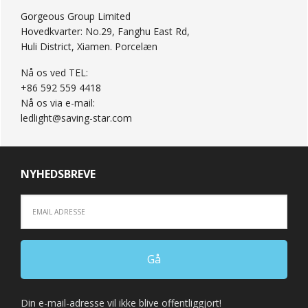
Gorgeous Group Limited
Hovedkvarter: No.29, Fanghu East Rd,
Huli District, Xiamen. Porcelæn
Nå os ved TEL:
+86 592 559 4418
Nå os via e-mail:
ledlight@saving-star.com
NYHEDSBREVE
Din e-mail-adresse vil ikke blive offentliggjort!