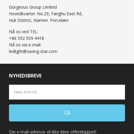
Gorgeous Group Limited
Hovedkvarter: No.29, Fanghu East Rd,
Huli District, Xiamen. Porcelæn
Nå os ved TEL:
+86 592 559 4418
Nå os via e-mail:
ledlight@saving-star.com
NYHEDSBREVE
Din e-mail-adresse vil ikke blive offentliggjort!