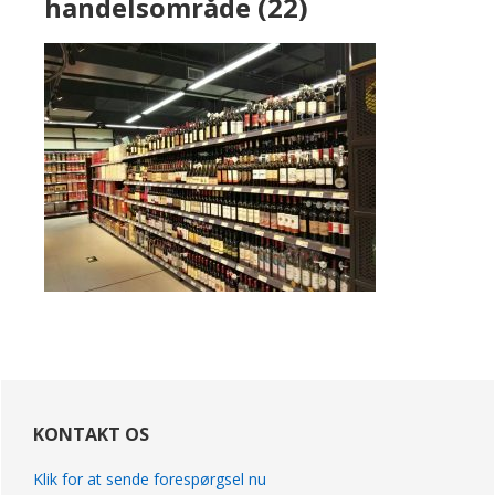
handelsområde (22)
primær
Sidebar
KONTAKT OS
Klik for at sende forespørgsel nu