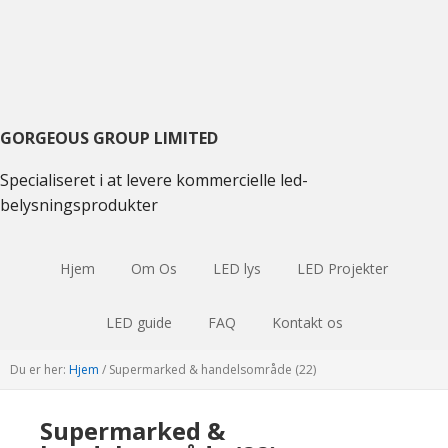
Gå
Gå
Gå
til
til
til
primær
hovedindhold
primær
navigation
sidebjælke
GORGEOUS GROUP LIMITED
Specialiseret i at levere kommercielle led-
belysningsprodukter
Hjem
Om Os
LED lys
LED Projekter
LED guide
FAQ
Kontakt os
Du er her:
Hjem
/
Supermarked & handelsområde (22)
Supermarked &