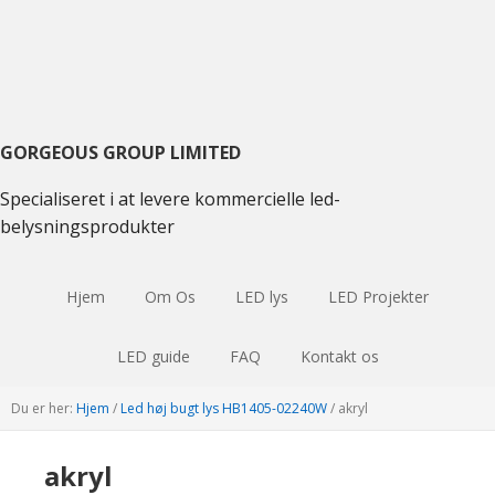
Gå
Gå
Gå
til
til
til
primær
hovedindhold
primær
navigation
sidebjælke
GORGEOUS GROUP LIMITED
Specialiseret i at levere kommercielle led-
belysningsprodukter
Hjem
Om Os
LED lys
LED Projekter
LED guide
FAQ
Kontakt os
Du er her:
Hjem
/
Led høj bugt lys HB1405-02240W
/
akryl
akryl